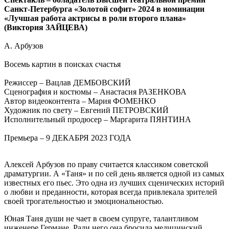
Санкт-Петербурга «Золотой софит» 2024 в номинации
«Лучшая работа актрисы в роли второго плана»
(Виктория ЗАЙЦЕВА)
А. Арбузов
Восемь картин в поисках счастья
Режиссер – Вацлав ДЕМБОВСКИЙ
Сценография и костюмы – Анастасия РАЗЕНКОВА
Автор видеоконтента – Мария ФОМЕНКО
Художник по свету – Евгений ПЕТРОВСКИЙ
Исполнительный продюсер – Маргарита ПЯНТИНА
Премьера – 9 ДЕКАБРЯ 2023 ГОДА
Алексей Арбузов по праву считается классиком советской
драматургии. А «Таня» и по сей день является одной из самых
известных его пьес. Это одна из лучших сценических историй
о любви и преданности, которая всегда привлекала зрителей
своей трогательностью и эмоциональностью.
Юная Таня души не чает в своем супруге, талантливом
инженере Германе. Ради него она бросила медицинский