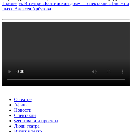
Премьера. В театре «Балтийский дом» — спектакль «Таня» по
пьесе Алексея Арбузова
О театре
Афиша
Новости
Спектакли
Фестивали и проекты
Люди театра
Визит в театр