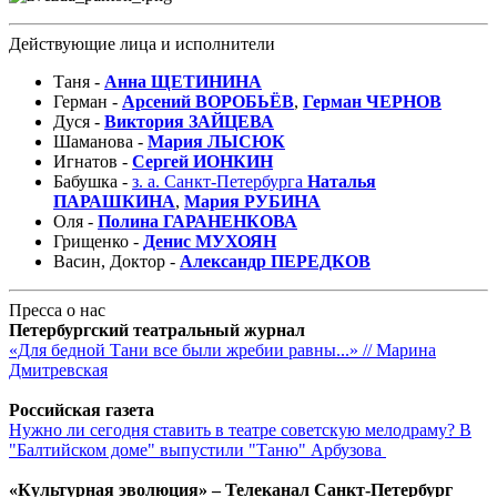
Действующие лица и исполнители
Таня -
Анна ЩЕТИНИНА
Герман -
Арсений ВОРОБЬЁВ
,
Герман ЧЕРНОВ
Дуся -
Виктория ЗАЙЦЕВА
Шаманова -
Мария ЛЫСЮК
Игнатов -
Сергей ИОНКИН
Бабушка -
з. а. Санкт-Петербурга
Наталья
ПАРАШКИНА
,
Мария РУБИНА
Оля -
Полина ГАРАНЕНКОВА
Грищенко -
Денис МУХОЯН
Васин, Доктор -
Александр ПЕРЕДКОВ
Пресса о нас
Петербургский театральный журнал
«Для бедной Тани все были жребии равны...» // Марина
Дмитревская
Российская газета
Нужно ли сегодня ставить в театре советскую мелодраму? В
"Балтийском доме" выпустили "Таню" Арбузова
«Культурная эволюция» – Телеканал Санкт-Петербург