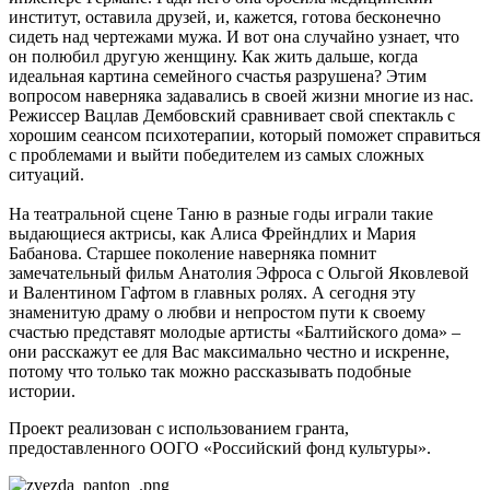
институт, оставила друзей, и, кажется, готова бесконечно
сидеть над чертежами мужа. И вот она случайно узнает, что
он полюбил другую женщину. Как жить дальше, когда
идеальная картина семейного счастья разрушена? Этим
вопросом наверняка задавались в своей жизни многие из нас.
Режиссер Вацлав Дембовский сравнивает свой спектакль с
хорошим сеансом психотерапии, который поможет справиться
с проблемами и выйти победителем из самых сложных
ситуаций.
На театральной сцене Таню в разные годы играли такие
выдающиеся актрисы, как Алиса Фрейндлих и Мария
Бабанова. Старшее поколение наверняка помнит
замечательный фильм Анатолия Эфроса с Ольгой Яковлевой
и Валентином Гафтом в главных ролях. А сегодня эту
знаменитую драму о любви и непростом пути к своему
счастью представят молодые артисты «Балтийского дома» –
они расскажут ее для Вас максимально честно и искренне,
потому что только так можно рассказывать подобные
истории.
Проект реализован с использованием гранта,
предоставленного ООГО «Российский фонд культуры».